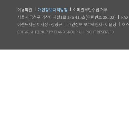
이용약관
개인정보처리방침
이메일무단수집 거부
서울시 금천구 가산디지털1로 186 415호(우편번호 08502)
FAX
이랜드재단 이사장 : 장광규
개인정보 보호책임자 : 이윤정
호스
COPYRIGHTⓒ2017 BY ELAND GROUP ALL RIGHT RESERVED