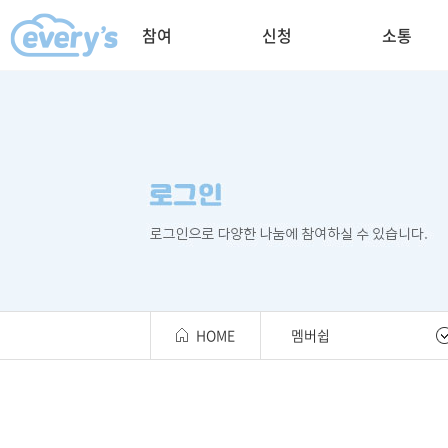
참여
신청
소통
HOME
멤버쉽