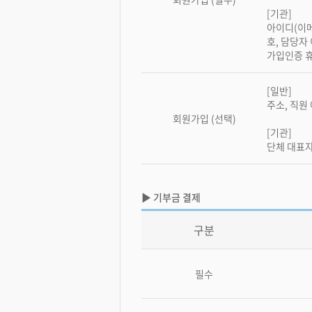
[기관]
아이디(이메
호, 담당자
가입인증 
[일반]
주소, 직원
회원가입 (선택)
[기관]
단체 대표
▶ 기부금 결제
구분
필수