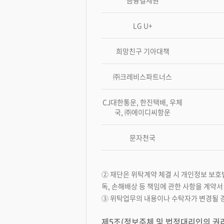
금융결제원
LG U+
희망친구 기아대책
㈜크레비스파트너스
CJ대한통운, 한진택배, 우체
국, ㈜에이디씨항운
문자천국
② 재단은 위탁계약 체결 시 개인정보 보호법
독, 손해배상 등 책임에 관한 사항을 계약
③ 위탁업무의 내용이나 수탁자가 변경될 
제5조(정보주체 및 법정대리인의 권리