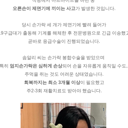
식당에서 아르바이트를 하던 중
오른손이 제면기에 끼이는 사고
가 발생한 것입니다
.
당시 손가락 세 개가 제면기에 빨려 들어가
19
구급대가 출동해 기계를 해체한 후
전문병원으로 긴급 이송했
곧바로 응급수술이 진행되었습니다
.
솜알리 씨는 손가락 봉합수술을 받았으며
특히
엄지손가락은 심하게 손상
되어
손을 자유롭게 움직일 수도
주먹을 쥐는 것도 어려운 상태였습니다
.
회복까지는 최소
3
개월 이상
이 필요했고
주
2-3
회 재활치료도 받아야 했습니다
.