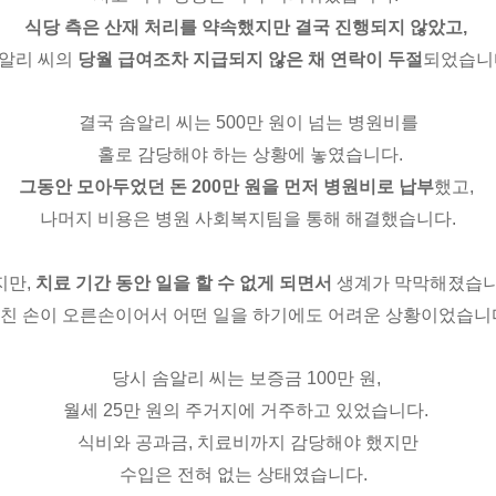
식당 측은 산재 처리를 약속했지만 결국 진행되지 않았고
,
알리 씨의
당월 급여조차 지급되지 않은 채 연락이 두절
되었습니
결국 솜알리 씨는
500
만 원이 넘는 병원비를
홀로 감당해야 하는 상황에
놓였습니다
.
그동안 모아두었던 돈
200
만 원을 먼저 병원비로 납부
했고
,
나머지 비용은 병원 사회복지팀을 통해 해결했습니다.
지만,
치료 기간 동안 일을 할 수 없게 되면서
생계가 막막해졌습
친 손이 오른손이어서 어떤 일을 하기에도 어려운 상황이었습니
당시 솜알리 씨는 보증금
100
만 원
,
월세
25
만 원의 주거지에 거주하고 있었습니다
.
식비와 공과금
,
치료비까지 감당해야 했지만
수입은 전혀
없는 상태였습니다
.