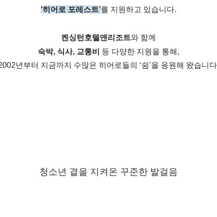
‘
히어로 포레스트
’
를 지원하고 있습니다
.
켄싱턴호텔앤리조트
와 함께
숙박
,
식사
,
교통비
등 다양한 지원을 통해
,
2002
년부터 지금까지 수많은 히어로들의
‘
쉼
’
을 응원해 왔습니다
청소년 곁을 지켜온 꾸준한 발걸음