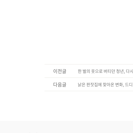
이전글
한 벌의 옷으로 버티던 청년, 다
다음글
낡은 판잣집에 찾아온 변화, 드