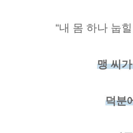
“내 몸 하나 눕
맹 씨가
덕분