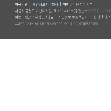
이용약관
개인정보처리방침
이메일무단수집 거부
서울시 금천구 가산디지털1로 186 415호(우편번호 08502)
FAX
이랜드재단 이사장 : 장광규
개인정보 보호책임자 : 이윤정
호스
COPYRIGHTⓒ2017 BY ELAND GROUP ALL RIGHT RESERVED