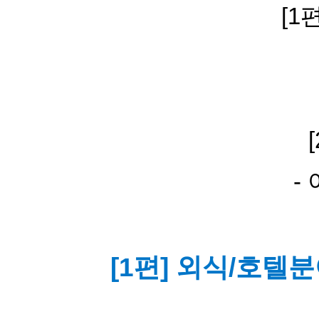
[1
-
[1편] 외식/호텔