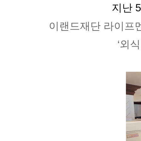
지난 
이랜드재단 라이프멘
‘외