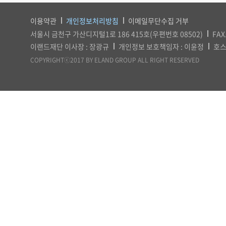
이용약관
개인정보처리방침
이메일무단수집 거부
서울시 금천구 가산디지털1로 186 415호(우편번호 08502)
FAX
이랜드재단 이사장 : 장광규
개인정보 보호책임자 : 이윤정
호스
COPYRIGHTⓒ2017 BY ELAND GROUP ALL RIGHT RESERVED