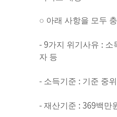
○
아래 사항을 모두 
- 9
:
가지 위기사유
소
자 등
-
:
소득기준
기준 중
-
: 369
재산기준
백만