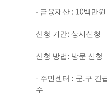
-
: 10
금융재산
백만원
:
신청 기간
상시신청
:
신청 방법
방문 신청
-
:
.
주민센터
군
구 긴
수