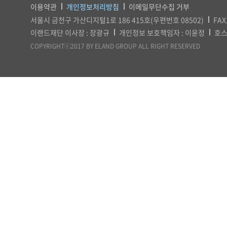
이용약관
개인정보처리방침
이메일무단수집 거부
서울시 금천구 가산디지털1로 186 415호(우편번호 08502)
FAX
이랜드재단 이사장 : 장광규
개인정보 보호책임자 : 이윤정
호스
COPYRIGHTⓒ2017 BY ELAND GROUP ALL RIGHT RESERVED